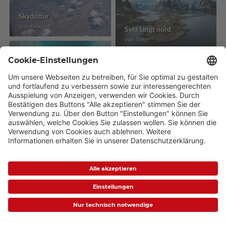
Skydotter
von Kriknut
Sykt langt nord
von Stien
Conntected
von Stien
Wandlitz
Peinture De l'océan indien
von Daniela Kloth
von Yohan Schott